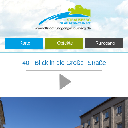
Karte
Objekte
Rundgang
40 - Blick in die Große -Straße